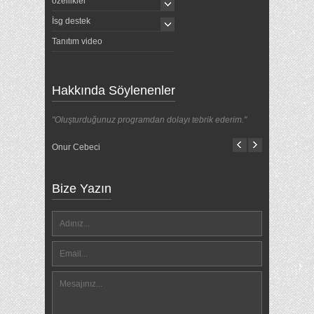
özellikler
İsg destek
Tanıtım video
Hakkında Söylenenler
"Oluşturduğunuz programdan dolayı tebrik ederim."
Onur Cebeci
Bize Yazın