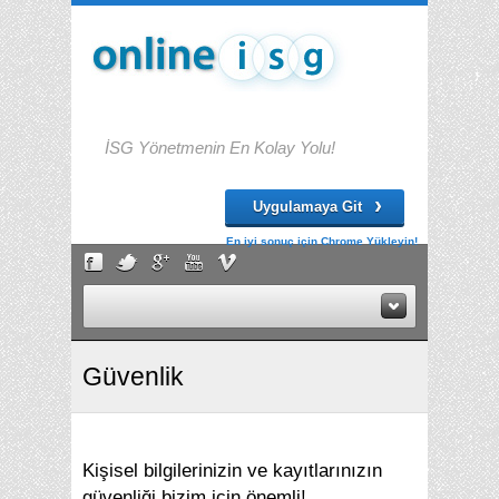
İSG Yönetmenin En Kolay Yolu!
›
Uygulamaya Git
En iyi sonuç için Chrome Yükleyin!
Güvenlik
Kişisel bilgilerinizin ve kayıtlarınızın
güvenliği bizim için önemli!